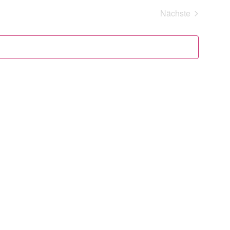
und
Nächste
Ansichten,
Veranstaltung
Navigation