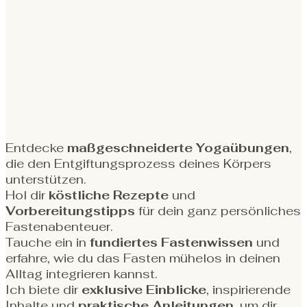
Entdecke
maßgeschneiderte
Yogaübungen
,
die den Entgiftungsprozess deines Körpers
unterstützen.
Hol dir
köstliche
Rezepte
und
Vorbereitungstipps
für dein ganz persönliches
Fastenabenteuer.
Tauche ein in
fundiertes
Fastenwissen
und
erfahre, wie du das Fasten mühelos in deinen
Alltag integrieren kannst.
Ich biete dir
exklusive
Einblicke
, inspirierende
Inhalte und
praktische
Anleitungen
, um dir