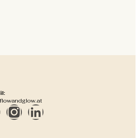
l:
@flowandglow.at