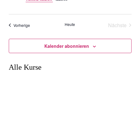
Heute
Nächste
Veranstaltungen
Vorherige
Veranstal
Kalender abonnieren
Alle Kurse