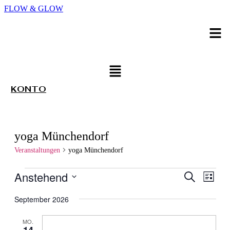
FLOW & GLOW
Men
Menü
KONTO
yoga Münchendorf
Veranstaltungen
yoga Münchendorf
Veranstaltungen
Anstehend
Veransta
Veran
Suche
Liste
Ansic
Suche
Datum
Navig
wählen.
September 2026
und
Ansichte
MO.
14