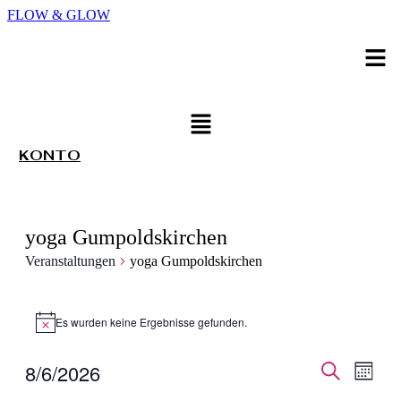
FLOW & GLOW
Men
Menü
KONTO
yoga Gumpoldskirchen
Veranstaltungen
yoga Gumpoldskirchen
Veranstaltungen
Es wurden keine Ergebnisse gefunden.
Hinweis
Veransta
Veran
8/6/2026
Monat
Ansic
Suche
Suche
Datum